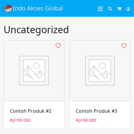
Indo Akses Global
Search
L
Cart
Uncategorized
Contoh Produk #2
Contoh Produk #3
Rp
190.000
Rp
190.000